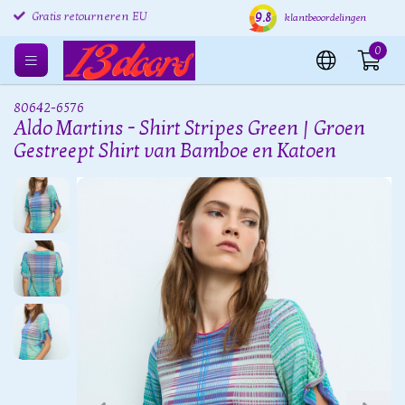
9.8
Gratis retourneren EU
Verzending binnen 24 uur
Grat
klantbeoordelingen
0
80642-6576
Aldo Martins - Shirt Stripes Green | Groen
Gestreept Shirt van Bamboe en Katoen