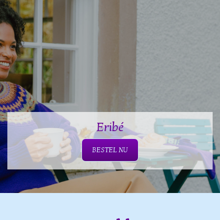
Eribé
BESTEL NU