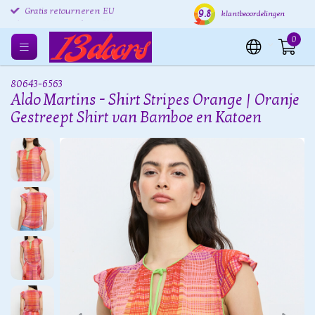
9.8
Gratis retourneren EU
Verzending binnen 24 uur
Grat
klantbeoordelingen
0
80643-6563
Aldo Martins - Shirt Stripes Orange | Oranje
Gestreept Shirt van Bamboe en Katoen