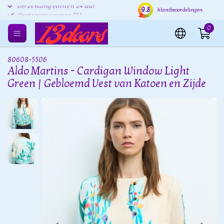
9.8
Verzending binnen 24 uur
Gratis verzenden EU
Grat
klantbeoordelingen
0
80608-5506
Aldo Martins - Cardigan Window Light
Green | Gebloemd Vest van Katoen en Zijde