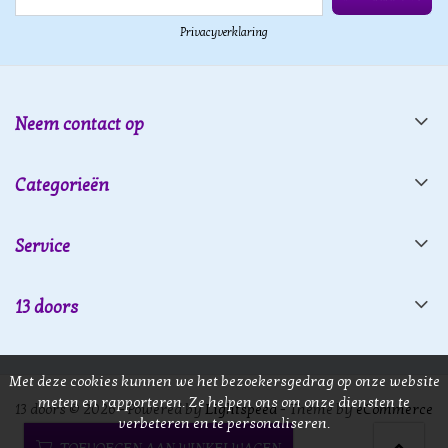
Privacyverklaring
Neem contact op
Categorieën
Service
13 doors
Met deze cookies kunnen we het bezoekersgedrag op onze website
meten en rapporteren. Ze helpen ons om onze diensten te
13 doors © 2026 - Powered by
Lightspeed
- Theme by
eCommerce
verbeteren en te personaliseren.
Pro