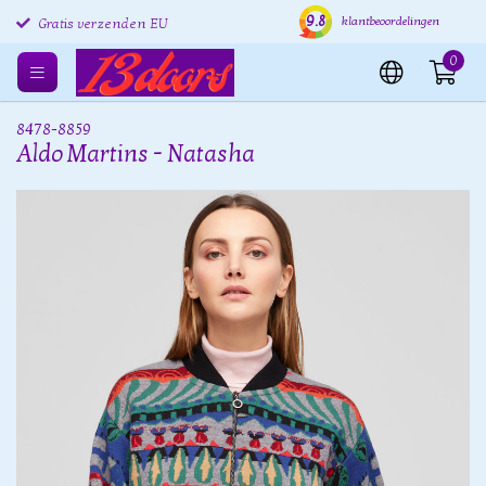
9.8
Gratis retourneren EU
Verzending binnen 24 uur
Grat
klantbeoordelingen
Gratis verzenden EU
0
8478-8859
Aldo Martins - Natasha