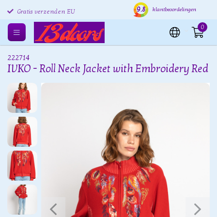
9.8
Gratis retourneren EU
Verzending binnen 24 uur
Grat
klantbeoordelingen
Gratis verzenden EU
0
222714
IVKO - Roll Neck Jacket with Embroidery Red