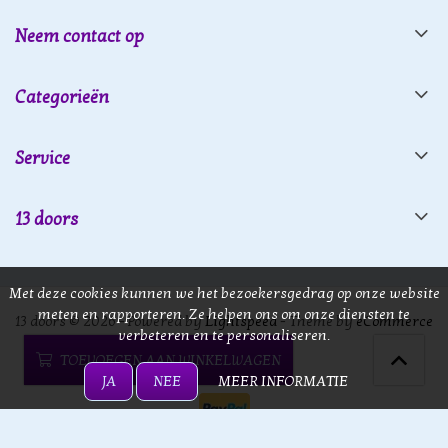
Neem contact op
Categorieën
Service
13 doors
Met deze cookies kunnen we het bezoekersgedrag op onze website
meten en rapporteren. Ze helpen ons om onze diensten te
13 doors © 2026 - Powered by
Lightspeed
- Theme by
eCommerce
verbeteren en te personaliseren.
Pro
TOEVOEGEN AAN WINKELWAGEN
JA
NEE
MEER INFORMATIE