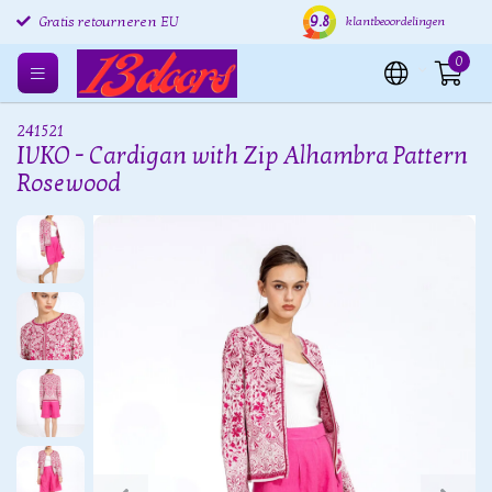
9.8
Gratis retourneren EU
Verzending binnen 24 uur
Grat
klantbeoordelingen
0
241521
IVKO - Cardigan with Zip Alhambra Pattern
Rosewood