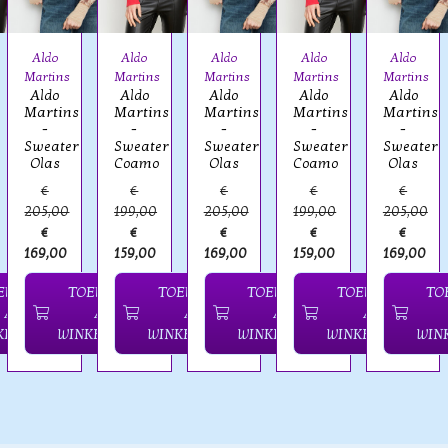
Aldo
Aldo
Aldo
Aldo
Aldo
Martins
Martins
Martins
Martins
Martins
Aldo
Aldo
Aldo
Aldo
Aldo
Martins
Martins
Martins
Martins
Martins
-
-
-
-
-
Sweater
Sweater
Sweater
Sweater
Sweater
Coamo
Coamo
Olas
Olas
Olas
€
€
€
€
€
205,00
199,00
205,00
199,00
205,00
€
€
€
€
€
169,00
159,00
169,00
159,00
169,00
EVOEGEN
TOEVOEGEN
TOEVOEGEN
TOEVOEGEN
TOEVOEGEN
TO
AAN
AAN
AAN
AAN
AAN
KELWAGEN
WINKELWAGEN
WINKELWAGEN
WINKELWAGEN
WINKELWAGEN
WIN