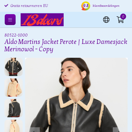
9.8
Gratis retourneren EU
Verzending binnen 24 uur
Grat
klantbeoordelingen
0
80522-1000
Aldo Martins Jacket Perote | Luxe Damesjack
Merinowol - Copy