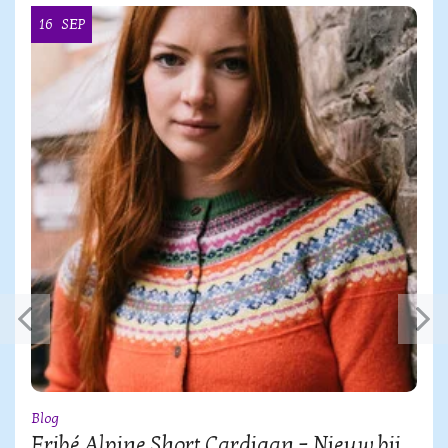
16
SEP
Blog
Eribé Alpine Short Cardigan – Nieuw bij