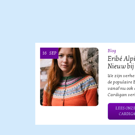
Blog
16
SEP
OOI
Eribé Alp
Nieuw bij
vische
We zijn verh
an?!
de populaire 
vanaf nu ook 
Cardigan verk
HE MERK
LEES ONZE
CARDIGA