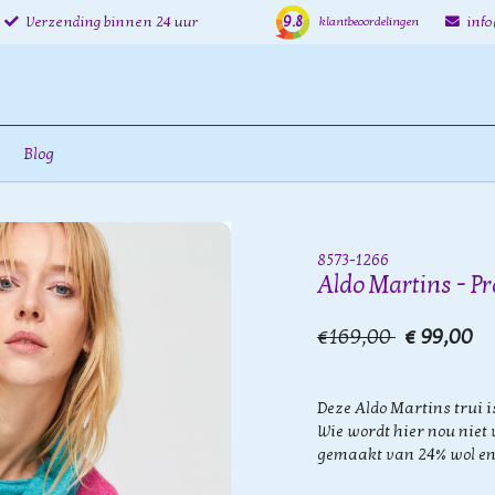
9.8
Verzending binnen 24 uur
inf
klantbeoordelingen
Blog
8573-1266
Aldo Martins - P
€169,00
€ 99,00
Deze Aldo Martins trui i
Wie wordt hier nou niet v
gemaakt van 24% wol en