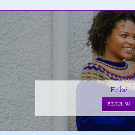
Eribé
BESTEL NU