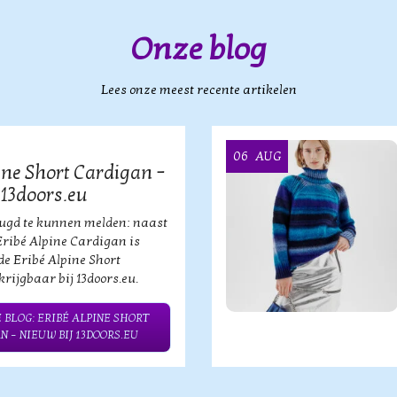
Onze blog
Lees onze meest recente artikelen
06
AUG
ine Short Cardigan –
 13doors.eu
eugd te kunnen melden: naast
Eribé Alpine Cardigan is
de Eribé Alpine Short
rijgbaar bij 13doors.eu.
 BLOG: ERIBÉ ALPINE SHORT
N – NIEUW BIJ 13DOORS.EU