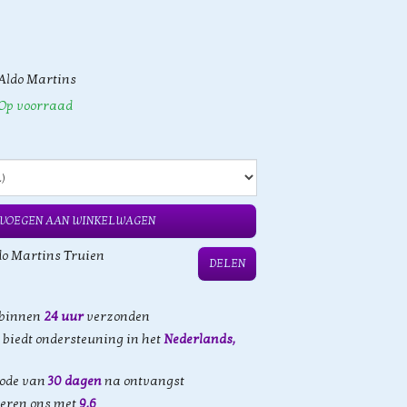
Aldo Martins
Op voorraad
VOEGEN AAN WINKELWAGEN
do Martins Truien
DELEN
 binnen
24 uur
verzonden
biedt ondersteuning in het
Nederlands,
iode van
30 dagen
na ontvangst
eren ons met
9,6