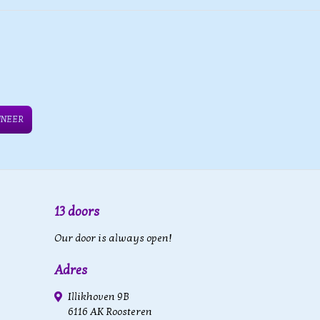
NNEER
13 doors
Our door is always open!
Adres
Illikhoven 9B
6116 AK Roosteren