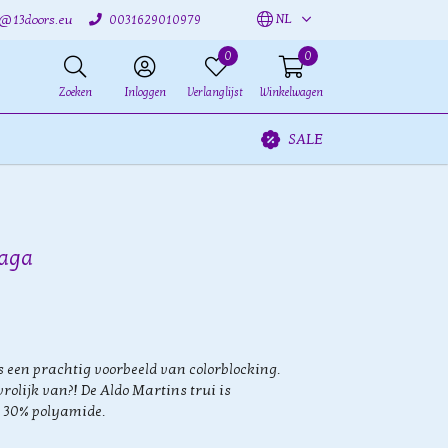
NL
o@13doors.eu
0031629010979
0
0
Zoeken
Inloggen
Verlanglijst
Winkelwagen
SALE
raga
s een prachtig voorbeeld van colorblocking.
rolijk van?! De Aldo Martins trui is
 30% polyamide.