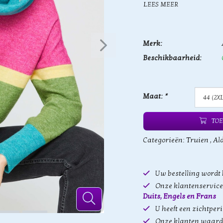
LEES MEER
Merk:
Beschikbaarheid:
Maat:
*
TOE
Categorieën:
Truien
,
Al
Uw bestelling wordt
Onze klantenservice 
Duits, Engels en Frans
U heeft een zichtper
Onze klanten waard