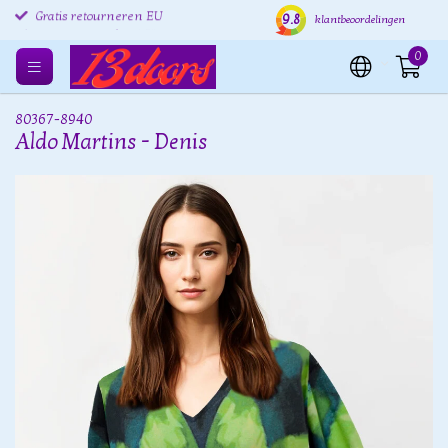
9.8
Gratis retourneren EU
Verzending binnen 24 uur
Grat
klantbeoordelingen
0
80367-8940
Aldo Martins - Denis