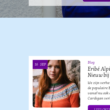
Blog
16
SEP
OOI
Eribé Alp
Nieuw bij
vische
We zijn verh
an?!
de populaire 
vanaf nu ook 
Cardigan verk
HE MERK
LEES ONZE