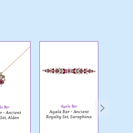
Ayala Bar
la Bar
Ay
Ayala Bar - Ancient
r - Ancient
Ayala B
Royalty Set, Saraphina
Set, Alden
Royalty