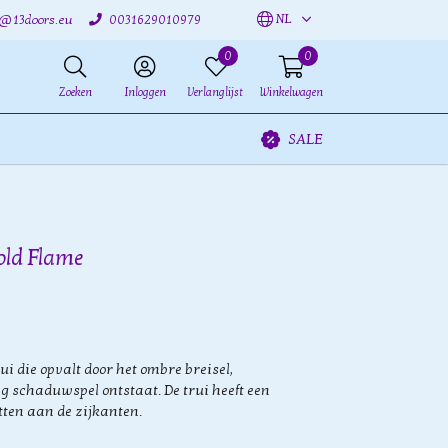
NL
o@13doors.eu
0031629010979
0
0
Zoeken
Inloggen
Verlanglijst
Winkelwagen
SALE
old Flame
i die opvalt door het ombre breisel,
g schaduwspel ontstaat. De trui heeft een
tten aan de zijkanten.