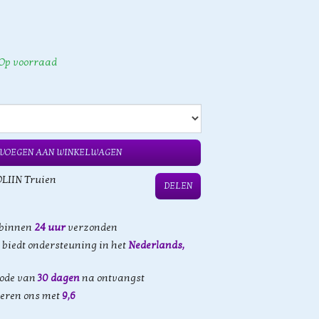
Op voorraad
VOEGEN AAN WINKELWAGEN
LIIN Truien
DELEN
 binnen
24 uur
verzonden
biedt ondersteuning in het
Nederlands,
iode van
30 dagen
na ontvangst
eren ons met
9,6