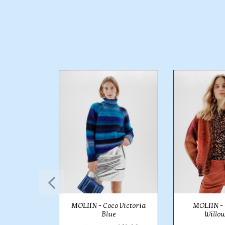
Bar
- Desert
et, Calm
MOLIIN - Coco Victoria
MOLIIN - 
Blue
Willo