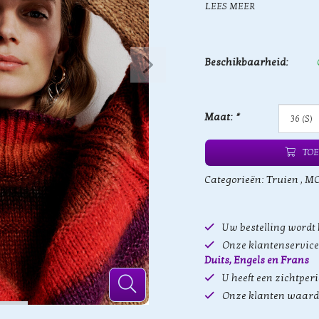
LEES MEER
Beschikbaarheid:
Maat:
*
TOE
Categorieën:
Truien
,
MO
Uw bestelling wordt
Onze klantenservice 
Duits, Engels en Frans
U heeft een zichtper
Onze klanten waard