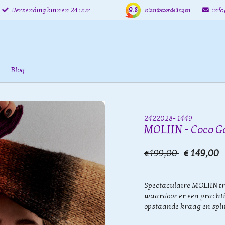
9.8
Verzending binnen 24 uur
inf
klantbeoordelingen
Blog
2422028- 1449
MOLIIN - Coco G
€199,00
€ 149,00
Spectaculaire MOLIIN tru
waardoor er een prachti
opstaande kraag en spli