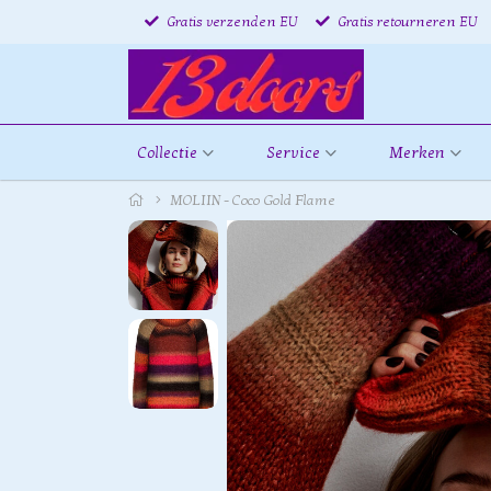
Gratis verzenden EU
Gratis retourneren EU
Collectie
Service
Merken
MOLIIN - Coco Gold Flame