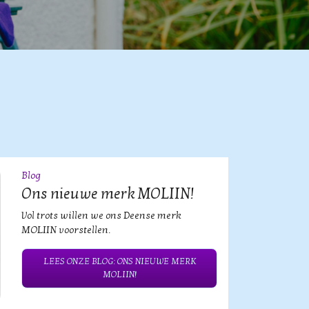
Blog
09
JUL
Ons nieuwe merk MOLIIN!
Vol trots willen we ons Deense merk
MOLIIN voorstellen.
LEES ONZE BLOG: ONS NIEUWE MERK
MOLIIN!