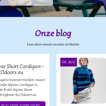
Onze blog
Lees onze meest recente artikelen
06
AUG
ine Short Cardigan –
 13doors.eu
eugd te kunnen melden: naast
Eribé Alpine Cardigan is
de Eribé Alpine Short
rijgbaar bij 13doors.eu.
 BLOG: ERIBÉ ALPINE SHORT