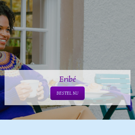
Eribé
BESTEL NU