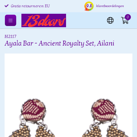
9.8
Gratis retourneren EU
Verzending binnen 24 uur
Grat
klantbeoordelingen
0
H2117
Ayala Bar - Ancient Royalty Set, Ailani