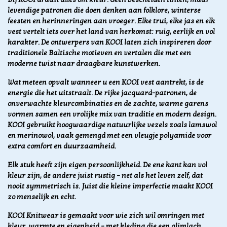
levendige patronen die doen denken aan folklore, winterse
feesten en herinneringen aan vroeger. Elke trui, elke jas en elk
vest vertelt iets over het land van herkomst: ruig, eerlijk en vol
karakter. De ontwerpers van KOOI laten zich inspireren door
traditionele Baltische motieven en vertalen die met een
moderne twist naar draagbare kunstwerken.
Wat meteen opvalt wanneer u een KOOI vest aantrekt, is de
energie die het uitstraalt. De rijke jacquard-patronen, de
onverwachte kleurcombinaties en de zachte, warme garens
vormen samen een vrolijke mix van traditie en modern design.
KOOI gebruikt hoogwaardige natuurlijke vezels zoals lamswol
en merinowol, vaak gemengd met een vleugje polyamide voor
extra comfort en duurzaamheid.
Elk stuk heeft zijn eigen persoonlijkheid. De ene kant kan vol
kleur zijn, de andere juist rustig – net als het leven zelf, dat
nooit symmetrisch is. Juist die kleine imperfectie maakt KOOI
zo menselijk en echt.
KOOI Knitwear is gemaakt voor wie zich wil omringen met
kleur, warmte en eigenheid – met kleding die een glimlach