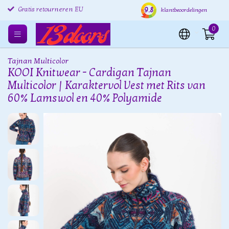
9.8
Gratis retourneren EU
Verzending binnen 24 uur
Grat
klantbeoordelingen
0
Tajnan Multicolor
KOOI Knitwear - Cardigan Tajnan
Multicolor | Karaktervol Vest met Rits van
60% Lamswol en 40% Polyamide