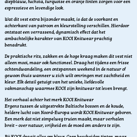
diepblauw, fuchsia, turquoise en oranje tinten zorgen voor een
expressieve en levendige look.
Wat dit vest extra bijzonder maakt, is dat de voorkant en
achterkant van patroon en kleurstelling verschillen. Hierdoor
ontstaat een verrassend, dynamisch effect dat het
ambachtelijke karakter van KOOI Knitwear prachtig
benadrukt.
De praktische rits, zakken en de hoge kraag maken dit vest niet
alleen mooi, maar ook functioneel. Draag het tijdens een frisse
ochtendwandeling, een ontspannen weekend in de natuur of
gewoon thuis wanneer u zich wilt omringen met zachtheid en
kleur. Elk detail getuigt van het unieke, liefdevolle
vakmanschap waarmee KOOI zijn knitwear tot leven brengt.
Het verhaal achter het merk KOOI Knitwear
Ergens tussen de uitgestrekte Baltische bossen en de koude,
heldere lucht van Noord-Europa wordt KOOI Knitwear geboren.
Een merk dat niet simpelweg truien maakt, maar verhalen
breit – over natuur, vrijheid en de moed om anders te zijn.
Bij KOOI draait alles om kleur. Geen bescheiden tinten, maar