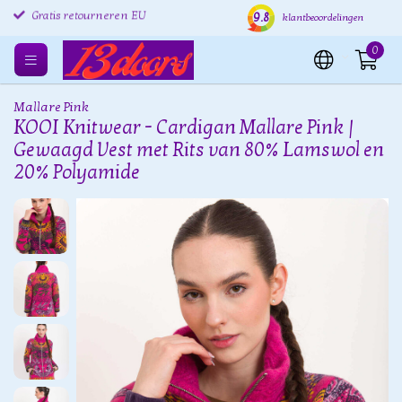
9.8
Gratis retourneren EU
Verzending binnen 24 uur
Grat
klantbeoordelingen
0
Mallare Pink
KOOI Knitwear - Cardigan Mallare Pink |
Gewaagd Vest met Rits van 80% Lamswol en
20% Polyamide