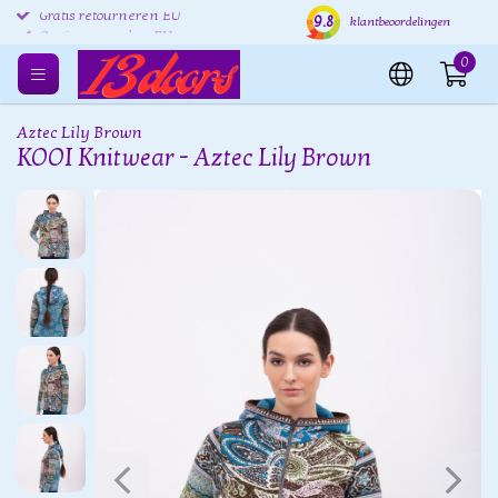
9.8
Gratis retourneren EU
Verzending binnen 24 uur
Grat
klantbeoordelingen
0
Aztec Lily Brown
KOOI Knitwear - Aztec Lily Brown