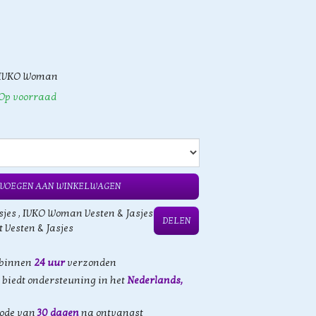
IVKO Woman
Op voorraad
VOEGEN AAN WINKELWAGEN
sjes
,
IVKO Woman Vesten & Jasjes
DELEN
t Vesten & Jasjes
 binnen
24 uur
verzonden
biedt ondersteuning in het
Nederlands,
iode van
30 dagen
na ontvangst