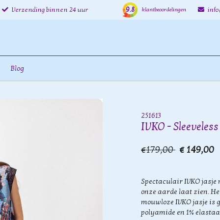
9.8
Verzending binnen 24 uur
inf
klantbeoordelingen
Blog
251613
IVKO - Sleeveless
€179,00
€ 149,00
Spectaculair IVKO jasje 
onze aarde laat zien. He
mouwloze IVKO jasje is 
polyamide en 1% elastaa