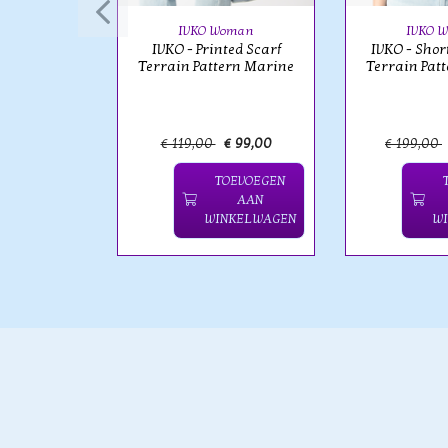
eveless
Yellow
IVKO Woman
IVKO 
IVKO - Printed Scarf
IVKO - Shor
Terrain Pattern Marine
Terrain Pat
€ 149,00
€ 119,00
€ 99,00
€ 199,00
OEVOEGEN
TOEVOEGEN
AAN
AAN
NKELWAGEN
WINKELWAGEN
W