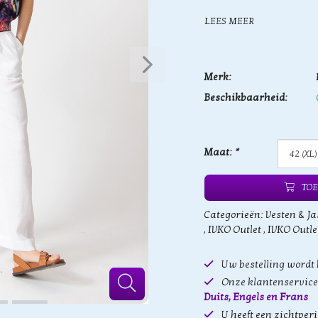
LEES MEER
Merk:
Beschikbaarheid:
Maat:
*
TOE
Categorieën:
Vesten & Ja
,
IVKO Outlet
,
IVKO Outle
Uw bestelling wordt
Onze klantenservice 
Duits, Engels en Frans
U heeft een zichtper