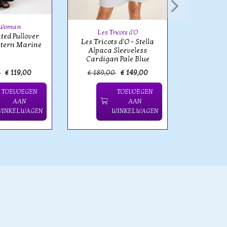
Alpaca
Cardi
 Woman
Les Tricots d'O
nted Pullover
Les Tricots d'O - Stella
ttern Marine
Alpaca Sleeveless
Cardigan Pale Blue
0
€ 119,00
€ 189,00
€ 149,00
€ 189,
TOEVOEGEN
TOEVOEGEN
AAN
AAN
WINKELWAGEN
WINKELWAGEN