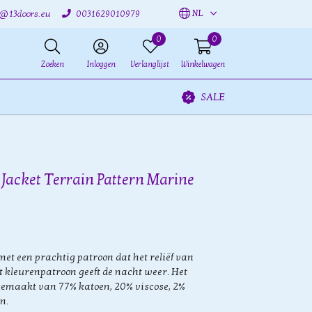
NL
o@13doors.eu
0031629010979
0
0
Zoeken
Inloggen
Verlanglijst
Winkelwagen
SALE
 Jacket Terrain Pattern Marine
met een prachtig patroon dat het reliëf van
t kleurenpatroon geeft de nacht weer. Het
gemaakt van 77% katoen, 20% viscose, 2%
n.