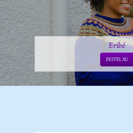
Eribé
BESTEL NU