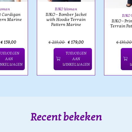
Woman
IVKO Woman
t Cardigan
IVKO - Bomber Jacket
IVKO
tern Marine
with Hoodie Terrain
IVKO - Pri
Pattern Marine
Terrain Pa
€ 159,00
€ 219,00
€ 179,00
€ 139,0
TOEVOEGEN
TOEVOEGEN
AAN
AAN
INKELWAGEN
WINKELWAGEN
Recent bekeken