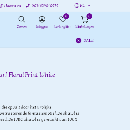
NL
o@13doors.eu
0031629010979
0
0
Zoeken
Inloggen
Verlanglijst
Winkelwagen
SALE
arf Floral Print White
die opvalt door het vrolijke
ontrasterende fantasiemotief. De shawl is
reed. De IVKO shawl is gemaakt van 100%