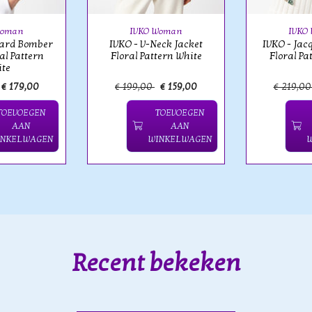
Woman
IVKO Woman
IVKO
uard Bomber
IVKO - V-Neck Jacket
IVKO - Jac
al Pattern
Floral Pattern White
Floral Pa
te
€ 179,00
€ 199,00
€ 159,00
€ 219,0
TOEVOEGEN
TOEVOEGEN
AAN
AAN
INKELWAGEN
WINKELWAGEN
Recent bekeken