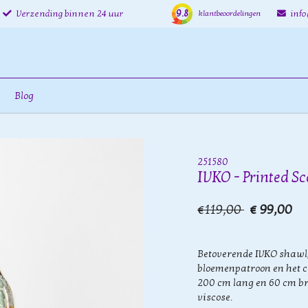
9.8
Verzending binnen 24 uur
inf
klantbeoordelingen
Blog
251580
IVKO - Printed Sc
€119,00
€ 99,00
Betoverende IVKO shawl, 
bloemenpatroon en het c
200 cm lang en 60 cm b
viscose.