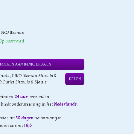
IVKO Woman
Op voorraad
VOEGEN AAN WINKELWAGEN
jaals
,
IVKO Woman Shawls &
DELEN
O Outlet Shawls & Sjaals
 binnen
24 uur
verzonden
biedt ondersteuning in het
Nederlands,
iode van
30 dagen
na ontvangst
eren ons met
9,6