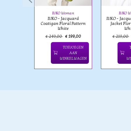
IVKO Woman
IVKO 
IVKO - Jacquard
IVKO - Jacq
Coatigan Floral Pattern
Jacket Flor
White
Whi
€ 99,00
€ 249,00
€ 199,00
€ 219,00
OEVOEGEN
TOEVOEGEN
AAN
AAN
NKELWAGEN
WINKELWAGEN
W