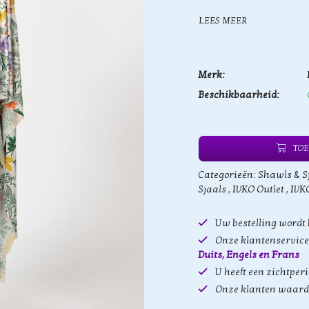
LEES MEER
Merk:
Beschikbaarheid:
TOE
Categorieën:
Shawls & S
Sjaals
,
IVKO Outlet
,
IVK
Uw bestelling wordt
Onze klantenservice 
Duits, Engels en Frans
U heeft een zichtper
Onze klanten waard