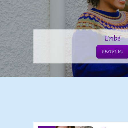
Eribé
BESTEL NU