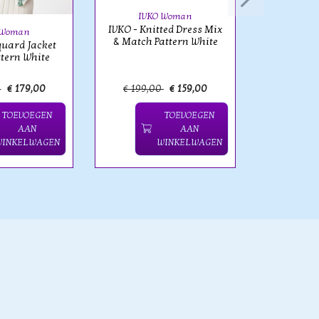
IVKO Woman
IVKO - Knitted Dress Mix
 Woman
& Match Pattern White
quard Jacket
ttern White
0
€ 179,00
€ 199,00
€ 159,00
€ 129,
TOEVOEGEN
TOEVOEGEN
AAN
AAN
WINKELWAGEN
WINKELWAGEN