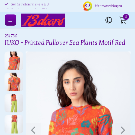
9.8
Gratis retourneren EU
Verzending binnen 24 uur
Grat
klantbeoordelingen
0
231730
IVKO - Printed Pullover Sea Plants Motif Red