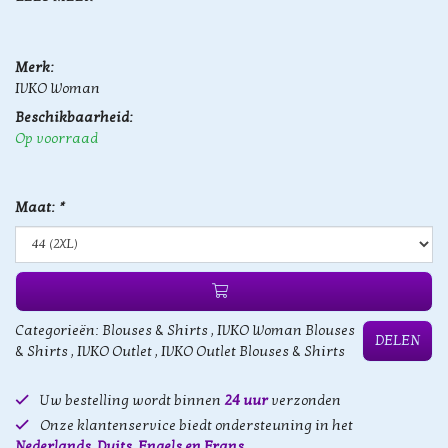
Merk:
IVKO Woman
Beschikbaarheid:
Op voorraad
Maat:
*
Categorieën:
Blouses & Shirts
,
IVKO Woman Blouses
DELEN
& Shirts
,
IVKO Outlet
,
IVKO Outlet Blouses & Shirts
Uw bestelling wordt binnen
24 uur
verzonden
Onze klantenservice biedt ondersteuning in het
Nederlands, Duits, Engels en Frans