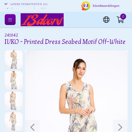
9.8
Gratis retourneren EU
Verzending binnen 24 uur
Grat
klantbeoordelingen
0
241642
IVKO - Printed Dress Seabed Motif Off-White