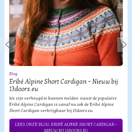
Blog
Eribé Alpine Short Cardigan – Nieuw bij
13doors.eu
We zijn verheugd te kunnen melden: naast de populaire
Eribé Alpine Cardigan is vanaf nu ook de Eribé Alpine
Short Cardigan verkrijgbaar bij 13doors.eu.
LEES ONZE BLOG: ERIBÉ ALPINE SHORT CARDIGAN –
NIEUW BIJ 13DOORS.EU