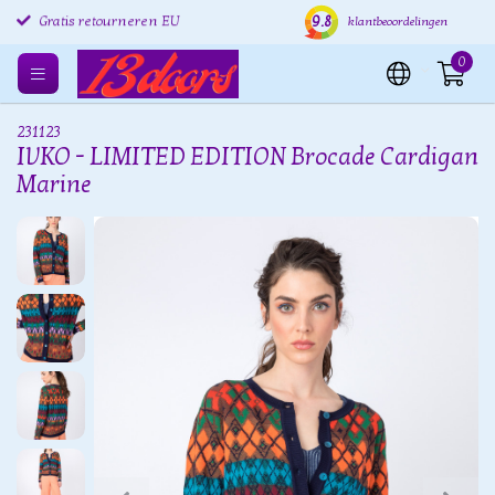
9.8
Gratis retourneren EU
Verzending binnen 24 uur
Grat
klantbeoordelingen
0
231123
IVKO - LIMITED EDITION Brocade Cardigan
Marine