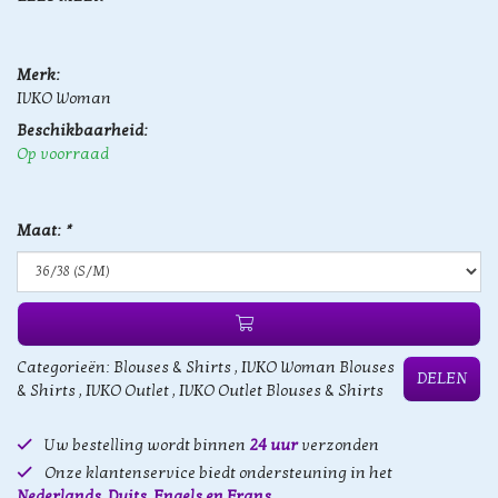
Merk:
IVKO Woman
Beschikbaarheid:
Op voorraad
Maat:
*
Categorieën:
Blouses & Shirts
,
IVKO Woman Blouses
DELEN
& Shirts
,
IVKO Outlet
,
IVKO Outlet Blouses & Shirts
Uw bestelling wordt binnen
24 uur
verzonden
Onze klantenservice biedt ondersteuning in het
Nederlands, Duits, Engels en Frans