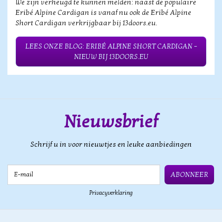
We zijn verheugd te kunnen melden: naast de populaire
Eribé Alpine Cardigan is vanaf nu ook de Eribé Alpine
Short Cardigan verkrijgbaar bij 13doors.eu.
LEES ONZE BLOG: ERIBÉ ALPINE SHORT CARDIGAN –
NIEUW BIJ 13DOORS.EU
Nieuwsbrief
Schrijf u in voor nieuwtjes en leuke aanbiedingen
E-mail
ABONNEER
Privacyverklaring