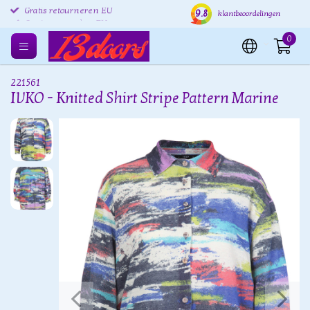
9.8
Gratis retourneren EU
Verzending binnen 24 uur
Grat
klantbeoordelingen
0
221561
IVKO - Knitted Shirt Stripe Pattern Marine