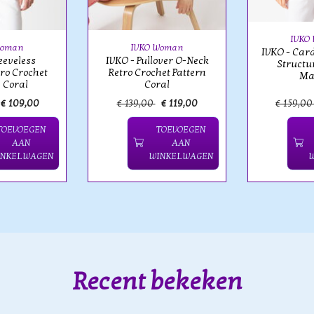
IVKO
Woman
IVKO Woman
IVKO - Car
eeveless
IVKO - Pullover O-Neck
Structu
tro Crochet
Retro Crochet Pattern
Ma
 Coral
Coral
€ 109,00
€ 139,00
€ 119,00
€ 159,0
TOEVOEGEN
TOEVOEGEN
AAN
AAN
INKELWAGEN
WINKELWAGEN
Recent bekeken