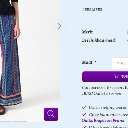
LEES MEER
Merk:
Beschikbaarheid:
Maat:
*
TOE
Categorieën:
Broeken
,
I
,
IVKO Outlet Broeken
Uw bestelling wordt
Onze klantenservice 
Duits, Engels en Frans
U heeft een zichtper