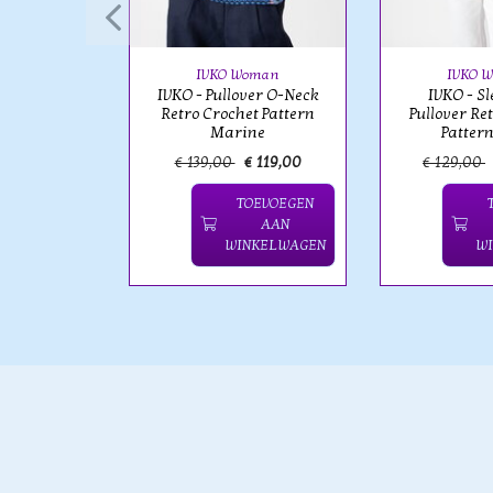
re Pattern
l
IVKO Woman
IVKO 
IVKO - Pullover O-Neck
IVKO - Sl
Retro Crochet Pattern
Pullover Re
Marine
Pattern
€ 119,00
€ 139,00
€ 119,00
€ 129,00
OEVOEGEN
TOEVOEGEN
AAN
AAN
NKELWAGEN
WINKELWAGEN
W