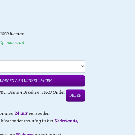
IVKO Woman
Op voorraad
VOEGEN AAN WINKELWAGEN
VKO Woman Broeken
,
IVKO Outlet
DELEN
 binnen
24 uur
verzonden
biedt ondersteuning in het
Nederlands,
iode van
30 dagen
na ontvangst