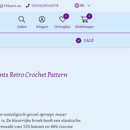
NL
o@13doors.eu
0031629010979
0
0
Zoeken
Inloggen
Verlanglijst
Winkelwagen
SALE
nts Retro Crochet Pattern
en nostalgisch gevoel oproept, maar
 is. De kleurrijke broek heeft een elastische
gemaakt van 52% katoen en 48% viscose.