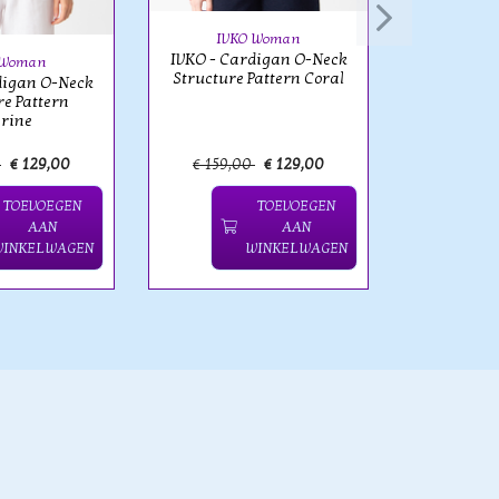
Neck Stru
IVKO Woman
IVKO - Cardigan O-Neck
 Woman
Structure Pattern Coral
digan O-Neck
re Pattern
rine
0
€ 129,00
€ 159,00
€ 129,00
€ 149,
TOEVOEGEN
TOEVOEGEN
AAN
AAN
WINKELWAGEN
WINKELWAGEN