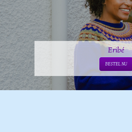
Eribé
BESTEL NU