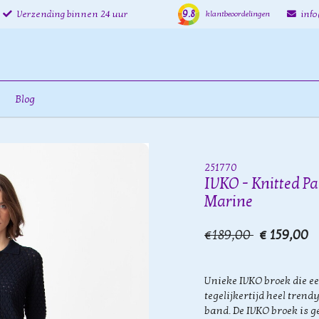
9.8
Verzending binnen 24 uur
inf
klantbeoordelingen
Blog
251770
IVKO - Knitted Pa
Marine
€189,00
€ 159,00
Unieke IVKO broek die e
tegelijkertijd heel trendy
band. De IVKO broek is 