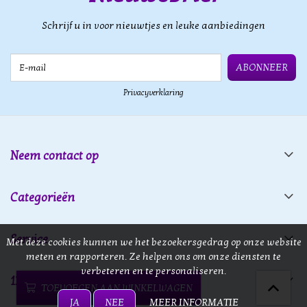
Schrijf u in voor nieuwtjes en leuke aanbiedingen
E-mail
ABONNEER
Privacyverklaring
Neem contact op
Categorieën
Service
Met deze cookies kunnen we het bezoekersgedrag op onze website
meten en rapporteren. Ze helpen ons om onze diensten te
verbeteren en te personaliseren.
13 doors
TOEVOEGEN AAN WINKELWAGEN
JA
NEE
MEER INFORMATIE