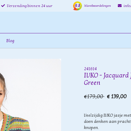
9.8
Verzending binnen 24 uur
inf
klantbeoordelingen
Blog
n
241614
IVKO - Jacquard 
Green
€179,00
€ 139,00
Veelzijdig IVKO jasje me
doen denken aan prachtig
knopen.