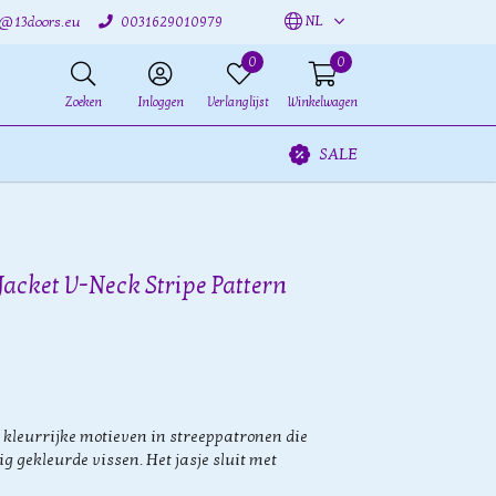
NL
o@13doors.eu
0031629010979
0
0
Zoeken
Inloggen
Verlanglijst
Winkelwagen
SALE
Jacket V-Neck Stripe Pattern
t kleurrijke motieven in streeppatronen die
 gekleurde vissen. Het jasje sluit met