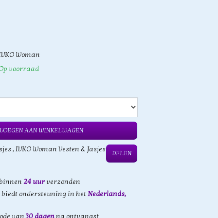
IVKO Woman
Op voorraad
VOEGEN AAN WINKELWAGEN
sjes
,
IVKO Woman Vesten & Jasjes
DELEN
 binnen
24 uur
verzonden
biedt ondersteuning in het
Nederlands,
iode van
30 dagen
na ontvangst