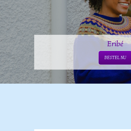
Eribé
BESTEL NU