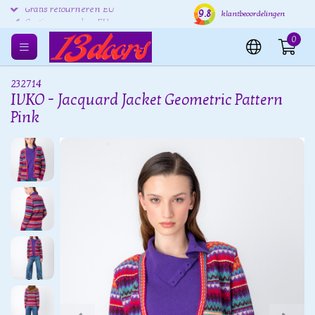
9.8
Gratis retourneren EU
Verzending binnen 24 uur
Grat
klantbeoordelingen
0
232714
IVKO - Jacquard Jacket Geometric Pattern
Pink