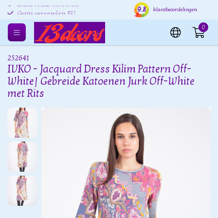
9.8
Gratis retourneren EU
Verzending binnen 24 uur
Grat
klantbeoordelingen
0
252641
IVKO - Jacquard Dress Kilim Pattern Off-
White| Gebreide Katoenen Jurk Off-White
met Rits