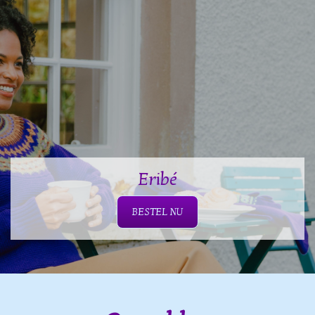
Eribé
BESTEL NU