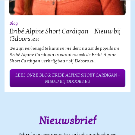
Blog
Eribé Alpine Short Cardigan – Nieuw bij
13doors.eu
We zijn verheugd te kunnen melden: naast de populaire
Eribé Alpine Cardigan is vanaf nu ook de Eribé Alpine
Short Cardigan verkrijgbaar bij 13doors.eu.
LEES ONZE BLOG: ERIBÉ ALPINE SHORT CARDIGAN –
NIEUW BIJ 13DOORS.EU
Nieuwsbrief
Schrijf u in voor nieuwtjes en leuke aanbiedingen