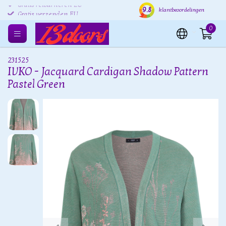
9.8
Gratis retourneren EU
Verzending binnen 24 uur
Grat
klantbeoordelingen
0
231525
IVKO - Jacquard Cardigan Shadow Pattern
Pastel Green