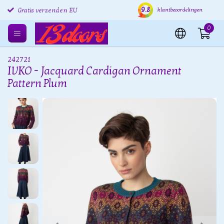
9.8
Gratis retourneren EU
Verzending binnen 24 uur
Grat
klantbeoordelingen
Gratis verzenden EU
0
242721
IVKO - Jacquard Cardigan Ornament
Pattern Plum