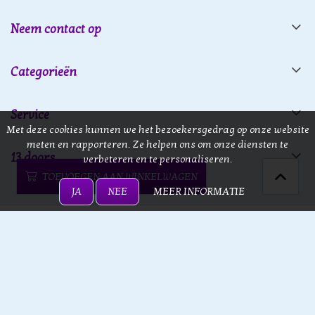
Neem contact op
Categorieën
Service
Met deze cookies kunnen we het bezoekersgedrag op onze website
meten en rapporteren. Ze helpen ons om onze diensten te
13 doors
verbeteren en te personaliseren.
TOEVOEGEN AAN WINKELWAGEN
JA
NEE
MEER INFORMATIE
13 doors © 2026 - Powered by
Lightspeed
- Theme by
eCommerce
Pro