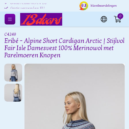
9.8
Gratis retourneren EU
Verzending binnen 24 uur
Grat
klantbeoordelingen
Gratis verzenden EU
0
C4249
Eribé – Alpine Short Cardigan Arctic | Stijlvol
Fair Isle Damesvest 100% Merinowol met
Parelmoeren Knopen