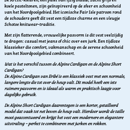
De Arctic-kleuren, een palet van ijzig blauw, zacht grijs en
koele pasteltonen, zijn geïnspireerd op de sfeer en schoonheid
van het Noordpoolgebied. Het iconische Fair Isle patroon rond
de schouders geeft dit vest een tijdloze charme en een vleugje
Schotse knitwear-traditie.
Met zijn flatterende, vrouwelijke pasvorm is dit vest veelzijdig
te dragen: casual met jeans of chic over een jurk. Een tijdloze
klassieker die comfort, vakmanschap en de serene schoonheid
van het Noordpoolgebied combineert.
Wat is het verschil tussen de Alpine Cardigan en de Alpine Short
Cardigan?
De Alpine Cardigan van Eribé is een klassiek vest met een normale,
langere lengte die tot over de heup valt. Dit model heeft een iets
ruimere pasvorm en is ideaal als warm en praktisch laagje voor
dagelijks gebruik.
De Alpine Short Cardigan daarentegen is een korter, getailleerd
model dat vaak tot net boven de heup valt. Hierdoor wordt de taille
mooi geaccentueerd en krijgt het vest een modernere en elegantere
uitstraling – perfect te combineren met jurken en rokken.