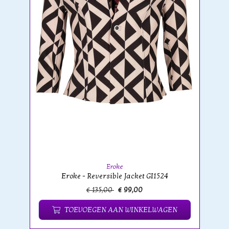
Eroke
Eroke - Reversible Jacket GI1524
€ 135,00
€ 99,00
TOEVOEGEN AAN WINKELWAGEN