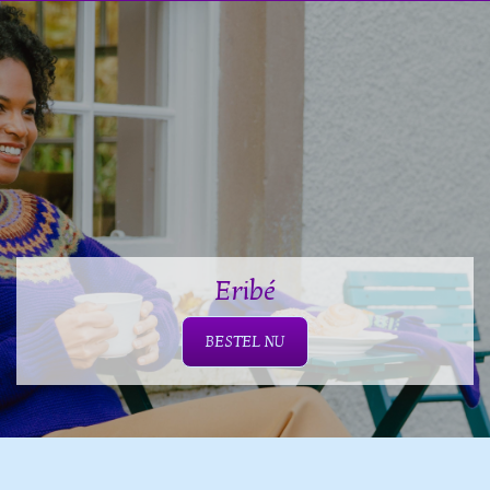
Eribé
BESTEL NU