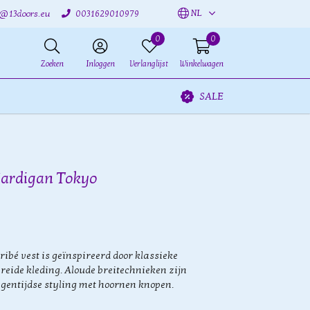
NL
o@13doors.eu
0031629010979
0
0
Zoeken
Inloggen
Verlanglijst
Winkelwagen
SALE
Cardigan Tokyo
ribé vest is geïnspireerd door klassieke
breide kleding. Aloude breitechnieken zijn
gentijdse styling met hoornen knopen.