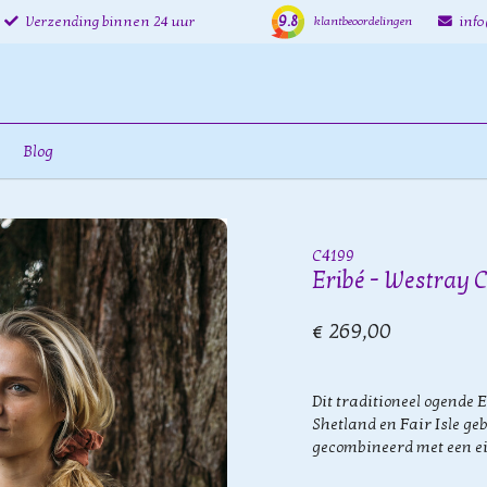
9.8
Verzending binnen 24 uur
inf
klantbeoordelingen
Blog
C4199
Eribé - Westray 
€ 269,00
Dit traditioneel ogende E
Shetland en Fair Isle ge
gecombineerd met een ei