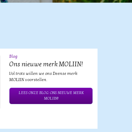
Blog
09
JUL
Ons nieuwe merk MOLIIN!
Vol trots willen we ons Deense merk
MOLIIN voorstellen.
LEES ONZE BLOG: ONS NIEUWE MERK
MOLIIN!