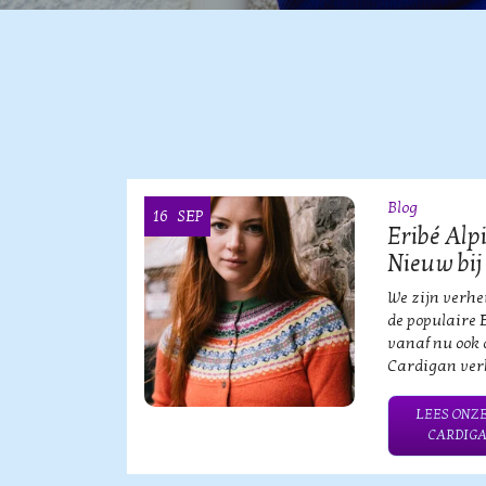
Blog
16
SEP
OOI
Eribé Alp
Nieuw bij
vische
We zijn verh
an?!
de populaire 
vanaf nu ook 
Cardigan verk
HE MERK
LEES ONZE
CARDIGA