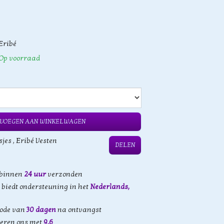
Eribé
Op voorraad
VOEGEN AAN WINKELWAGEN
sjes
,
Eribé Vesten
DELEN
 binnen
24 uur
verzonden
biedt ondersteuning in het
Nederlands,
iode van
30 dagen
na ontvangst
eren ons met
9,6