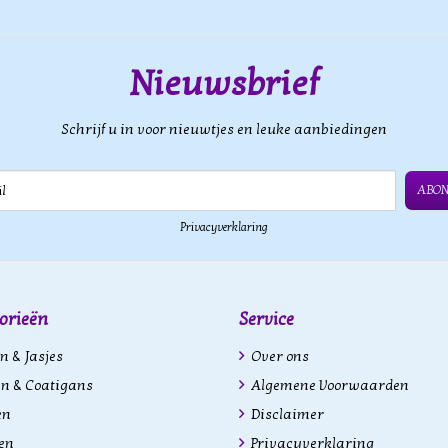
Nieuwsbrief
Schrijf u in voor nieuwtjes en leuke aanbiedingen
ABO
Privacyverklaring
orieën
Service
n & Jasjes
Over ons
n & Coatigans
Algemene Voorwaarden
en
Disclaimer
en
Privacyverklaring