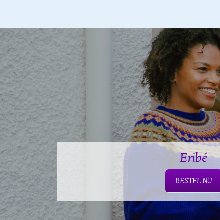
Eribé
BESTEL NU