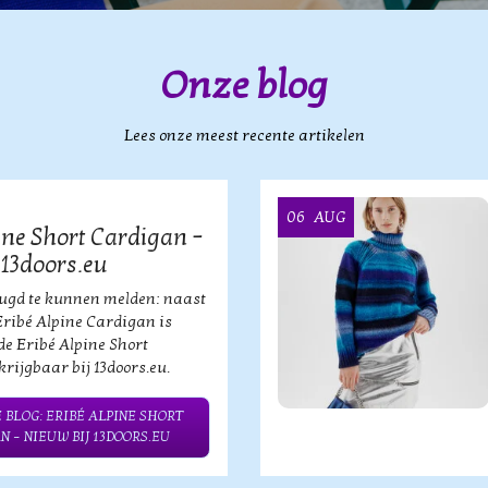
Onze blog
Lees onze meest recente artikelen
06
AUG
ine Short Cardigan –
 13doors.eu
eugd te kunnen melden: naast
Eribé Alpine Cardigan is
de Eribé Alpine Short
rijgbaar bij 13doors.eu.
 BLOG: ERIBÉ ALPINE SHORT
N – NIEUW BIJ 13DOORS.EU