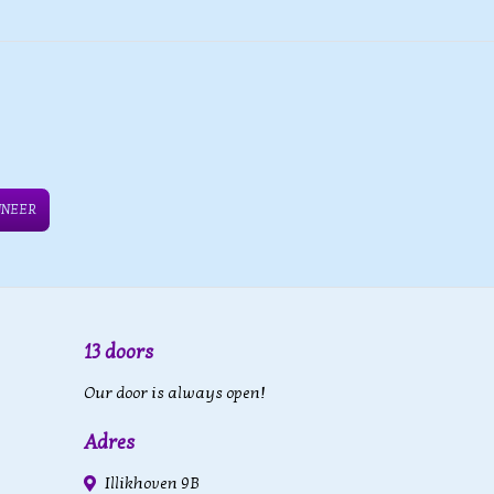
NNEER
13 doors
Our door is always open!
Adres
Illikhoven 9B