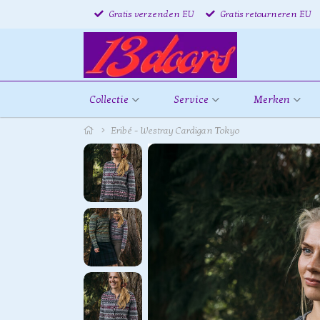
Gratis verzenden EU
Gratis retourneren EU
Collectie
Service
Merken
Eribé - Westray Cardigan Tokyo