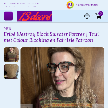
9.8
Gratis retourneren EU
Verzending binnen 24 uur
Grat
klantbeoordelingen
0
P4331
Eribé Westray Block Sweater Portree | Trui
met Colour Blocking en Fair Isle Patroon