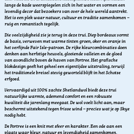
langs de kade weerspiegelen zich in het water en vormen een
levendig decor dat bezoekers van over de hele wereld aantrekt.
Het is een plek waar natuur, cultuur en traditie samenkomen —
ruig en romantisch tegelijk.
Die veelzijdigheid zie je terug in deze trui. Diep bordeaux vormt
de basis, verweven met warme tinten groen, oker en oranje in
het verfijnde Fair Isle-patroon. De rijke kleurcombinaties doen
denken aan herfstige heuvels, glooiende valleien en de gloed
van avondlicht boven de haven van Portree. Het grafische
blokdesign geeft het geheel een eigentijdse uitstraling, terwijl
het traditionele breisel stevig geworteld blijft in het Schotse
erfgoed.
Vervaardigd uit 100% zachte Shetlandwol biedt deze trui
natuurlijke warmte, ademend comfort en een robuuste
kwaliteit die jarenlang meegaat. De wol voelt licht aan, maar
beschermt uitstekend tegen frisse wind — precies wat je op Skye
nodig hebt.
De Portree is een knit met sfeer en karakter. Een ode aan een
plaats waar kleur, natuur en levendigheid samenkomen.