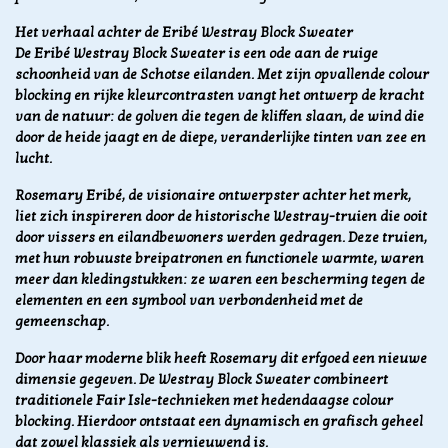
Het verhaal achter de Eribé Westray Block Sweater
De Eribé Westray Block Sweater is een ode aan de ruige
schoonheid van de Schotse eilanden. Met zijn opvallende colour
blocking en rijke kleurcontrasten vangt het ontwerp de kracht
van de natuur: de golven die tegen de kliffen slaan, de wind die
door de heide jaagt en de diepe, veranderlijke tinten van zee en
lucht.
Rosemary Eribé, de visionaire ontwerpster achter het merk,
liet zich inspireren door de historische Westray-truien die ooit
door vissers en eilandbewoners werden gedragen. Deze truien,
met hun robuuste breipatronen en functionele warmte, waren
meer dan kledingstukken: ze waren een bescherming tegen de
elementen en een symbool van verbondenheid met de
gemeenschap.
Door haar moderne blik heeft Rosemary dit erfgoed een nieuwe
dimensie gegeven. De Westray Block Sweater combineert
traditionele Fair Isle-technieken met hedendaagse colour
blocking. Hierdoor ontstaat een dynamisch en grafisch geheel
dat zowel klassiek als vernieuwend is.