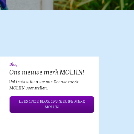
Blog
09
JUL
Ons nieuwe merk MOLIIN!
Vol trots willen we ons Deense merk
MOLIIN voorstellen.
LEES ONZE BLOG: ONS NIEUWE MERK
MOLIIN!