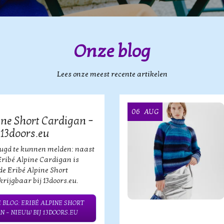
Onze blog
Lees onze meest recente artikelen
06
AUG
ine Short Cardigan –
 13doors.eu
eugd te kunnen melden: naast
Eribé Alpine Cardigan is
de Eribé Alpine Short
rijgbaar bij 13doors.eu.
 BLOG: ERIBÉ ALPINE SHORT
N – NIEUW BIJ 13DOORS.EU