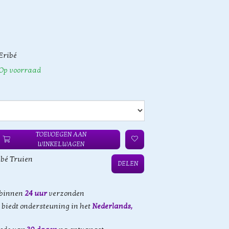
Eribé
Op voorraad
TOEVOEGEN AAN
WINKELWAGEN
ibé Truien
DELEN
 binnen
24 uur
verzonden
biedt ondersteuning in het
Nederlands,