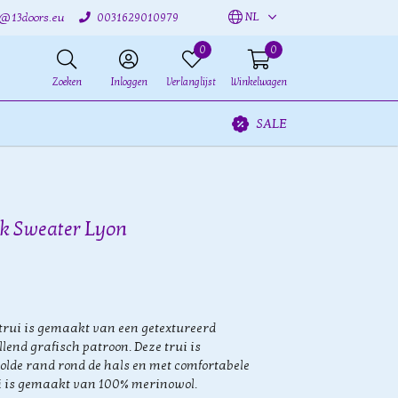
NL
o@13doors.eu
0031629010979
0
0
Zoeken
Inloggen
Verlanglijst
Winkelwagen
SALE
ek Sweater Lyon
trui is gemaakt van een getextureerd
llend grafisch patroon. Deze trui is
olde rand rond de hals en met comfortabele
ui is gemaakt van 100% merinowol.