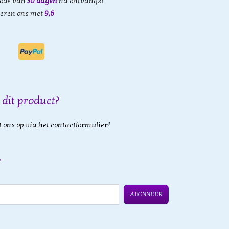
iode van
30 dagen
na ontvangst
eren ons met
9,6
 dit product?
 ons op via het contactformulier!
ABONNEER