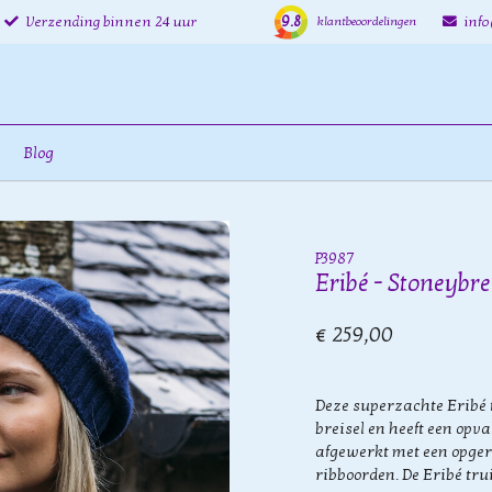
9.8
Verzending binnen 24 uur
inf
klantbeoordelingen
Blog
P3987
Eribé - Stoneybr
€ 259,00
Deze superzachte Eribé 
breisel en heeft een opva
afgewerkt met een opger
ribboorden. De Eribé tr