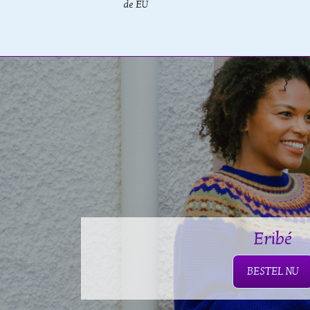
de EU
Eribé
BESTEL NU