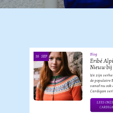
Blog
16
SEP
OOI
Eribé Alp
Nieuw bij
vische
We zijn verh
an?!
de populaire 
vanaf nu ook 
Cardigan verk
HE MERK
LEES ONZE
CARDIGA