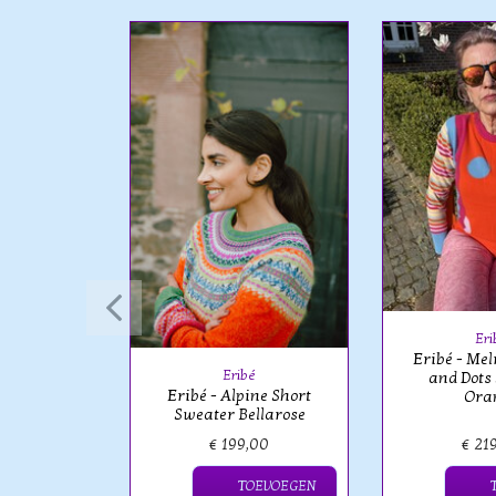
é
ine Short
ellarose
Eri
Eribé - Mel
Eribé
and Dots
Eribé - Alpine Short
Ora
Sweater Bellarose
,00
€ 199,00
€ 21
OEVOEGEN
TOEVOEGEN