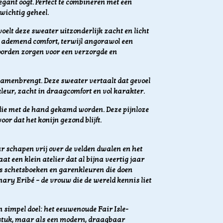
egant oogt. Perfect te combineren met een
wichtig geheel.
elt deze sweater uitzonderlijk zacht en licht
 ademend comfort, terwijl angorawol een
boorden zorgen voor een verzorgde en
amenbrengt. Deze sweater vertaalt dat gevoel
kleur, zacht in draagcomfort en vol karakter.
die met de hand gekamd worden. Deze pijnloze
or dat het konijn gezond blijft.
ar schapen vrij over de velden dwalen en het
aat een klein atelier dat al bijna veertig jaar
els schetsboeken en garenkleuren die doen
ry Eribé – de vrouw die de wereld kennis liet
 simpel doel: het eeuwenoude Fair Isle-
stuk, maar als een modern, draagbaar