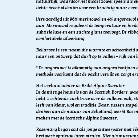
natuurlijk, waardoor het model zowel speels als el
lichte broek of denim voor een krachtig maar even
Vervaardigd uit 96% merinowol en 4% angorawol vo
aan. Merinowol reguleert de temperatuur en biedt
subtiele luxe en een zachte glans toevoegt. De rib
comfortabele afwerking.
Bellarose is een naam die warmte en schoonheid s
naar een ontwerp dat durft op te vallen – rijk van 
* De angorawol is afkomstig van angorakonijnen 
methode voorkomt dat de vacht vervilt en zorgt ervo
Het verhaal achter de Eribé Alpine Sweater
In de mistige heuvels van de Scottish Borders, wa
licht ’s ochtends zachtroze over de valleien valt, st
leeft van kleur, wol en traditie. Daar, tussen stap
denken aan de natuur van Schotland, werkt Rosema
maken met de iconische Alpine Sweater.
Rosemary begon ooit als jonge ontwerpster met één
breiwerk opnieuw laten stralen. Niet als museum