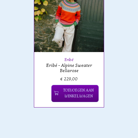
Eribé
Eribé - Alpine Sweater
Bellarose
€ 229,00
TOEVOEGEN AAN
WINKELWAGEN