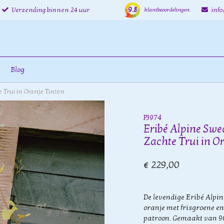
9.8
Verzending binnen 24 uur
inf
klantbeoordelingen
Blog
 Trui in Oranje Tinten
P3974
Eribé Alpine Swe
Zachte Trui in O
€ 229,00
De levendige Eribé Alpin
oranje met frisgroene en
patroon. Gemaakt van 9