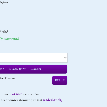
jlvol.
Eribé
Op voorraad
VOEGEN AAN WINKELWAGEN
ibé Truien
DELEN
 binnen
24 uur
verzonden
biedt ondersteuning in het
Nederlands,