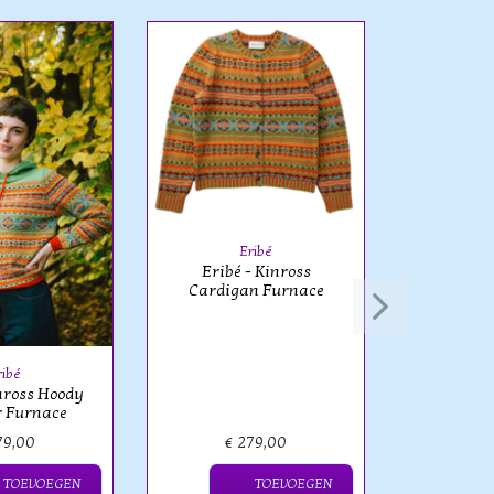
Eribé
Eribé - Kinross
Eribé - A
Cardigan Furnace
Be
ribé
inross Hoody
r Furnace
79,00
€ 279,00
€ 
TOEVOEGEN
TOEVOEGEN