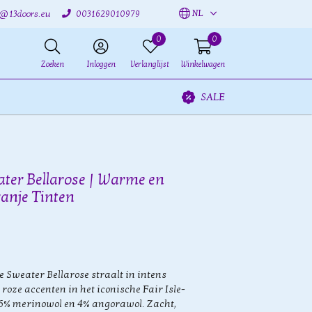
NL
o@13doors.eu
0031629010979
0
0
Zoeken
Inloggen
Verlanglijst
Winkelwagen
SALE
ater Bellarose | Warme en
ranje Tinten
e Sweater Bellarose straalt in intens
 roze accenten in het iconische Fair Isle-
6% merinowol en 4% angorawol. Zacht,