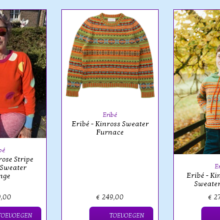
Eribé
Eribé - Kinross Sweater
Furnace
bé
rose Stripe
E
 Sweater
Eribé - K
nge
Sweate
9,00
€ 249,00
€ 2
TOEVOEGEN
TOEVOEGEN