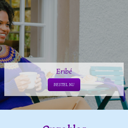
Eribé
BESTEL NU