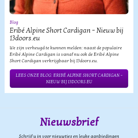
Blog
Eribé Alpine Short Cardigan – Nieuw bij
13doors.eu
We zijn verheugd te kunnen melden: naast de populaire
Eribé Alpine Cardigan is vanaf nu ook de Eribé Alpine
Short Cardigan verkrijgbaar bij 13doors.eu.
LEES ONZE BLOG: ERIBÉ ALPINE SHORT CARDIGAN –
NIEUW BIJ 13DOORS.EU
Nieuwsbrief
Schrijf u in voor nieuwtjes en leuke aanbiedingen