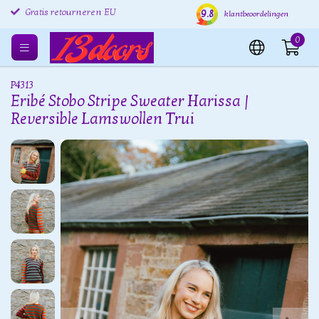
9.8
Gratis retourneren EU
Verzending binnen 24 uur
Grat
klantbeoordelingen
0
P4313
Eribé Stobo Stripe Sweater Harissa |
Reversible Lamswollen Trui