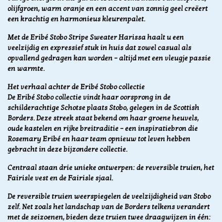
olijfgroen, warm oranje en een accent van zonnig geel creëert
een krachtig en harmonieus kleurenpalet.
Met de Eribé Stobo Stripe Sweater Harissa haalt u een
veelzijdig en expressief stuk in huis dat zowel casual als
opvallend gedragen kan worden – altijd met een vleugje passie
en warmte.
Het verhaal achter de Eribé Stobo collectie
De Eribé Stobo collectie vindt haar oorsprong in de
schilderachtige Schotse plaats Stobo, gelegen in de Scottish
Borders. Deze streek staat bekend om haar groene heuvels,
oude kastelen en rijke breitraditie – een inspiratiebron die
Rosemary Eribé en haar team opnieuw tot leven hebben
gebracht in deze bijzondere collectie.
Centraal staan drie unieke ontwerpen: de reversible truien, het
Fairisle vest en de Fairisle sjaal.
De reversible truien weerspiegelen de veelzijdigheid van Stobo
zelf. Net zoals het landschap van de Borders telkens verandert
met de seizoenen, bieden deze truien twee draagwijzen in één: