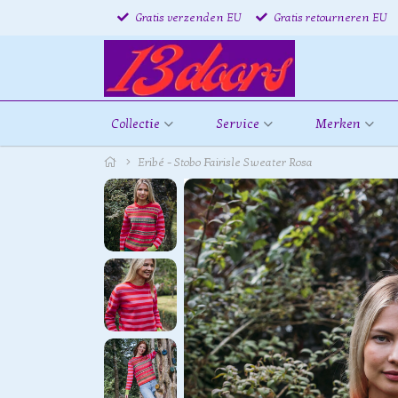
Gratis verzenden EU
Gratis retourneren EU
Collectie
Service
Merken
Eribé - Stobo Fairisle Sweater Rosa