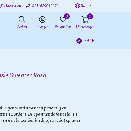
NL
o@13doors.eu
0031629010979
0
0
Zoeken
Inloggen
Verlanglijst
Winkelwagen
SALE
risle Sweater Rosa
ui is genoemd naar een prachtig en
ottish Borders. De spannende fairisle- en
ren een bijzonder kledingstuk dat op twee