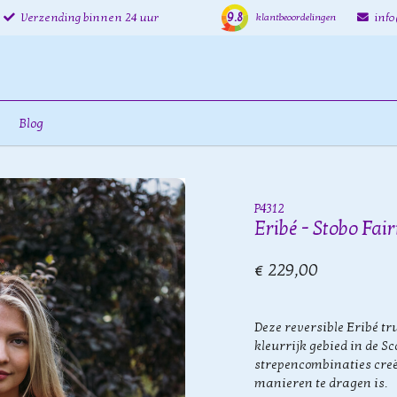
9.8
Verzending binnen 24 uur
inf
klantbeoordelingen
Blog
P4312
Eribé - Stobo Fai
€ 229,00
Deze reversible Eribé tr
kleurrijk gebied in de Sc
strepencombinaties creë
manieren te dragen is.