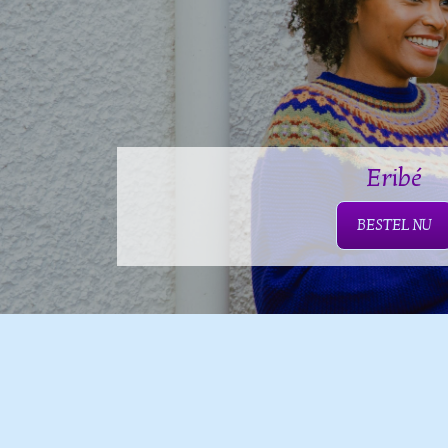
Eribé
BESTEL NU