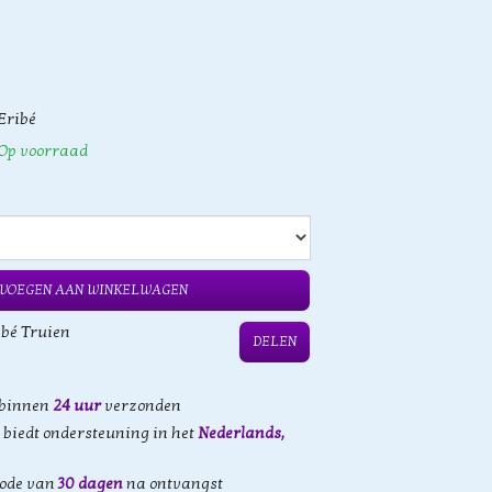
Eribé
Op voorraad
VOEGEN AAN WINKELWAGEN
ibé Truien
DELEN
 binnen
24 uur
verzonden
biedt ondersteuning in het
Nederlands,
iode van
30 dagen
na ontvangst