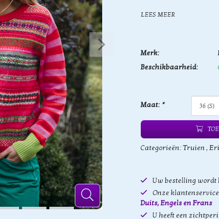
LEES MEER
Merk:
Beschikbaarheid:
Maat:
*
TOE
Categorieën:
Truien
,
Er
Uw bestelling wordt
Onze klantenservice 
Duits, Engels en Frans
U heeft een zichtper