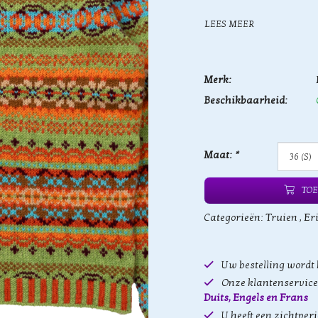
LEES MEER
Merk:
Beschikbaarheid:
Maat:
*
TOE
Categorieën:
Truien
,
Er
Uw bestelling wordt
Onze klantenservice 
Duits, Engels en Frans
U heeft een zichtper