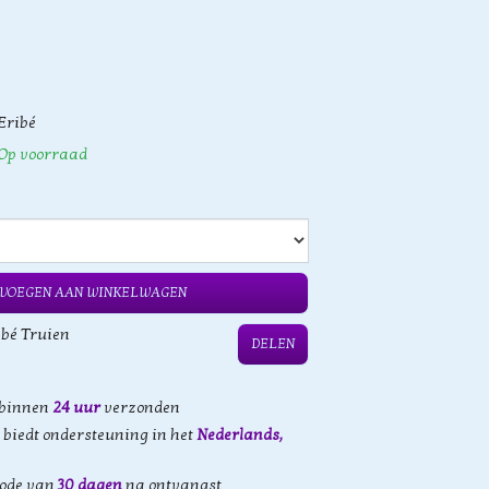
Eribé
Op voorraad
VOEGEN AAN WINKELWAGEN
ibé Truien
DELEN
 binnen
24 uur
verzonden
biedt ondersteuning in het
Nederlands,
iode van
30 dagen
na ontvangst