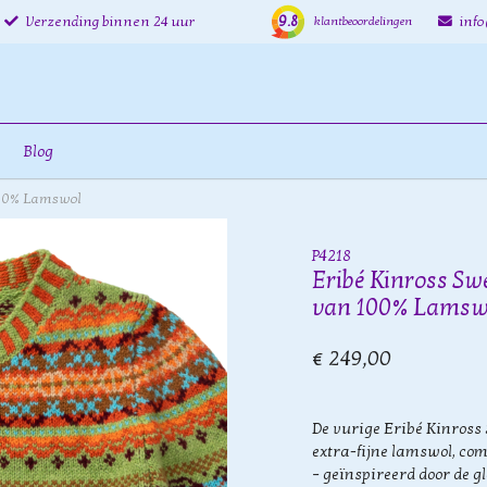
9.8
Verzending binnen 24 uur
inf
klantbeoordelingen
Blog
 100% Lamswol
P4218
Eribé Kinross Sw
van 100% Lamsw
€ 249,00
De vurige Eribé Kinros
extra-fijne lamswol, com
– geïnspireerd door de g