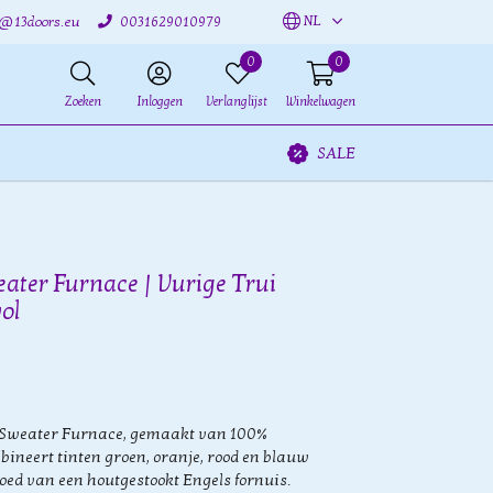
NL
o@13doors.eu
0031629010979
0
0
Zoeken
Inloggen
Verlanglijst
Winkelwagen
SALE
eater Furnace | Vurige Trui
ol
s Sweater Furnace, gemaakt van 100%
bineert tinten groen, oranje, rood en blauw
loed van een houtgestookt Engels fornuis.