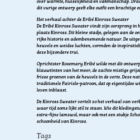
over warmte, huiselijkheid en vakmanschap. Draag
dit vurige ontwerp geeft elke outfit een krachtige e
Het verhaal achter de Eribé Kinross Sweater
De Eribé Kinross Sweater vindt zijn oorsprong in h
plaats Kinross. Dit kleine stadje, gelegen aan de 
rijke historie en adembenemende natuur. De uitge
heuvels en weidse luchten, vormden de inspiratie
deze bijzondere trui.
Oprichtster Rosemary Eribé wilde met dit ontwerp 
blauwtinten van het meer, de zachte mistige grijs
frisse groenen van de heuvels in de verte. Deze n
traditionele Fairisle-patroon, dat op eigentijdse 
leven inblaast.
De Kinross Sweater vertelt zo het verhaal van ve
waar tijd soms lijkt stil te staan. Wie dit kleding
extra-fijne lamswol, maar ook met een stukje Schot
schoonheid van Kinross.
Tags