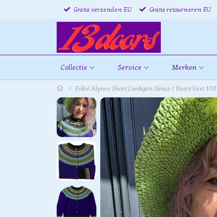
Gratis verzenden EU
Gratis retourneren EU
Collectie
Service
Merken
Eribé Alpine Short Cardigan Sirius | Paars Vest 1