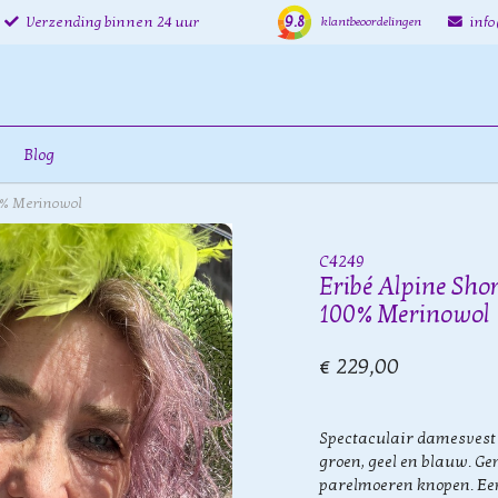
9.8
Verzending binnen 24 uur
inf
klantbeoordelingen
Blog
00% Merinowol
C4249
Eribé Alpine Shor
100% Merinowol
€ 229,00
Spectaculair damesvest 
groen, geel en blauw. G
parelmoeren knopen. Een