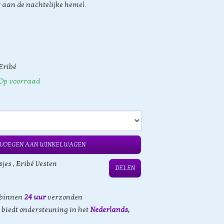
r aan de nachtelijke hemel.
Eribé
Op voorraad
VOEGEN AAN WINKELWAGEN
sjes
,
Eribé Vesten
DELEN
 binnen
24 uur
verzonden
biedt ondersteuning in het
Nederlands,