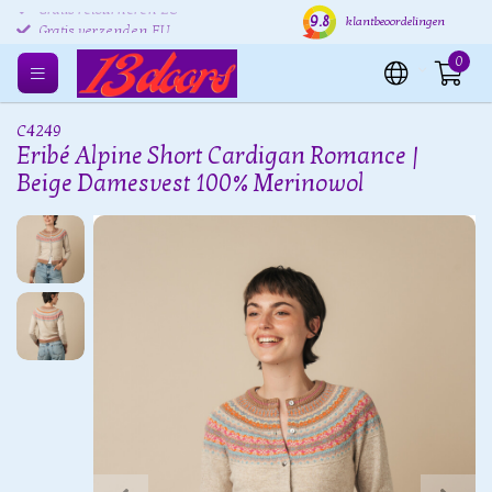
9.8
Gratis retourneren EU
Verzending binnen 24 uur
Grat
klantbeoordelingen
0
C4249
Eribé Alpine Short Cardigan Romance |
Beige Damesvest 100% Merinowol