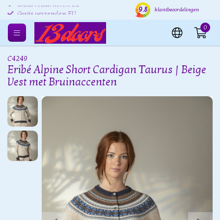
9.8
Gratis retourneren EU
Verzending binnen 24 uur
Grat
klantbeoordelingen
0
C4249
Eribé Alpine Short Cardigan Taurus | Beige
Vest met Bruinaccenten