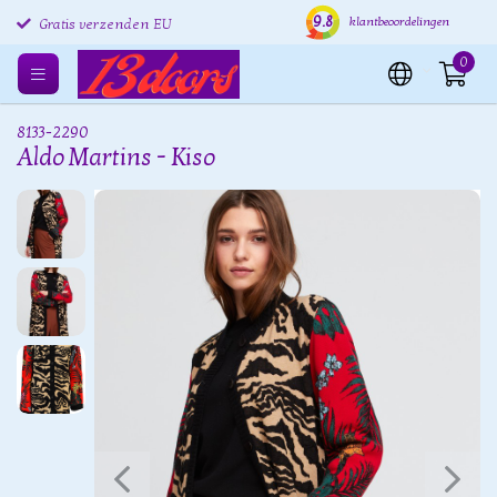
Gratis retourneren EU
9.8
Verzending binnen 24 uur
Grat
klantbeoordelingen
Gratis verzenden EU
0
8133-2290
Aldo Martins - Kiso