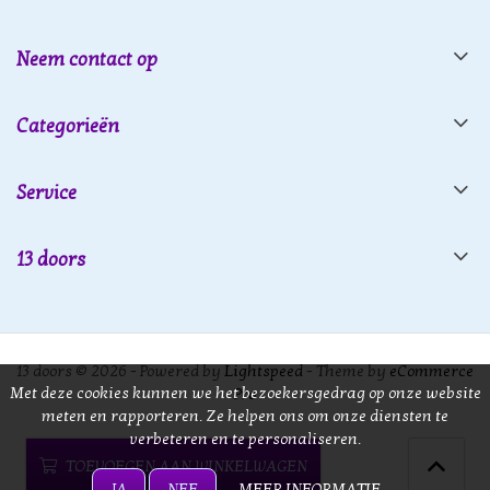
Neem contact op
Categorieën
Service
13 doors
13 doors © 2026 - Powered by
Lightspeed
- Theme by
eCommerce
Met deze cookies kunnen we het bezoekersgedrag op onze website
Pro
meten en rapporteren. Ze helpen ons om onze diensten te
verbeteren en te personaliseren.
TOEVOEGEN AAN WINKELWAGEN
JA
NEE
MEER INFORMATIE