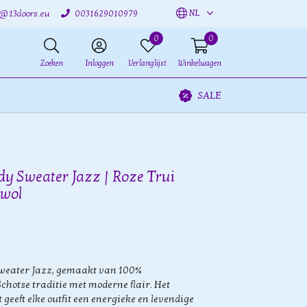
NL
o@13doors.eu
0031629010979
0
0
Zoeken
Inloggen
Verlanglijst
Winkelwagen
SALE
dy Sweater Jazz | Roze Trui
wol
Sweater Jazz, gemaakt van 100%
hotse traditie met moderne flair. Het
geeft elke outfit een energieke en levendige