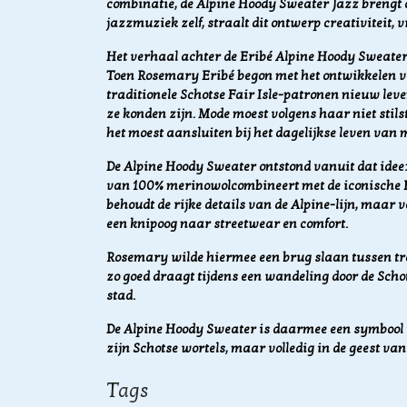
combinatie, de Alpine Hoody Sweater Jazz brengt al
jazzmuziek zelf, straalt dit ontwerp creativiteit, v
Het verhaal achter de Eribé Alpine Hoody Sweate
Toen Rosemary Eribé begon met het ontwikkelen van 
traditionele Schotse Fair Isle-patronen nieuw leve
ze konden zijn. Mode moest volgens haar niet stils
het moest aansluiten bij het dagelijkse leven van
De Alpine Hoody Sweater ontstond vanuit dat idee:
van 100% merinowolcombineert met de iconische E
behoudt de rijke details van de Alpine-lijn, maar 
een knipoog naar streetwear en comfort.
Rosemary wilde hiermee een brug slaan tussen tradi
zo goed draagt tijdens een wandeling door de Scho
stad.
De Alpine Hoody Sweater is daarmee een symbool v
zijn Schotse wortels, maar volledig in de geest va
Tags