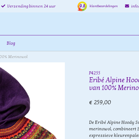
9.8
Verzending binnen 24 uur
inf
klantbeoordelingen
Blog
 100% Merinowol
P4255
Eribé Alpine Hoo
van 100% Merino
€ 259,00
De Eribé Alpine Hoody 
merinowol, combineert Sc
expressieve kleurenpalet 