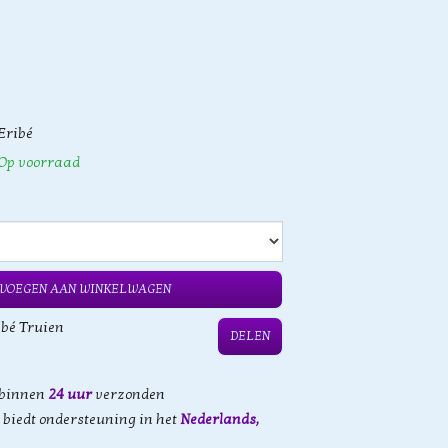
Eribé
Op voorraad
VOEGEN AAN WINKELWAGEN
ibé Truien
DELEN
 binnen
24 uur
verzonden
biedt ondersteuning in het
Nederlands,