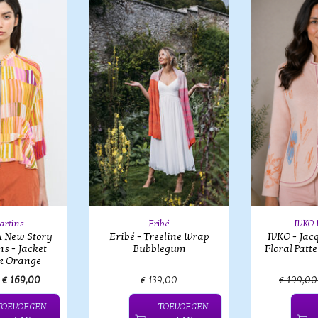
artins
Eribé
IVKO
A New Story
Eribé - Treeline Wrap
IVKO - Jac
s - Jacket
Bubblegum
Floral Patt
k Orange
€ 169,00
€ 139,00
€ 199,0
TOEVOEGEN
TOEVOEGEN