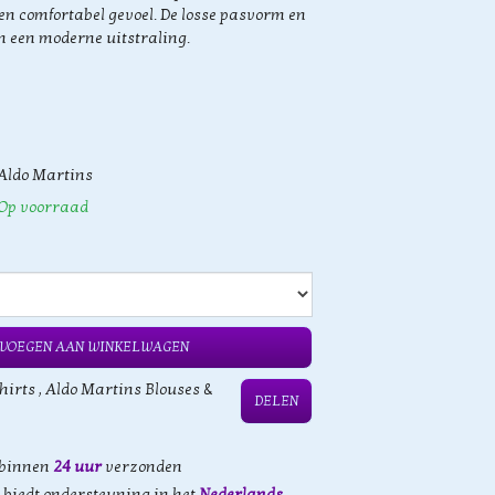
 en comfortabel gevoel. De losse pasvorm en
een moderne uitstraling.
Aldo Martins
Op voorraad
VOEGEN AAN WINKELWAGEN
hirts
,
Aldo Martins Blouses &
DELEN
 binnen
24 uur
verzonden
biedt ondersteuning in het
Nederlands,