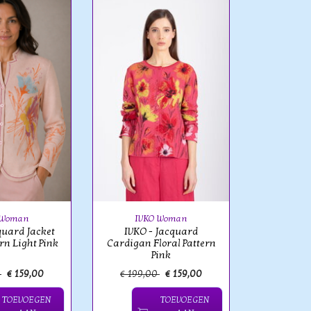
Aldo
Cap Juluc
Aldo Mar
Patchw
 Woman
IVKO Woman
quard Jacket
IVKO - Jacquard
ern Light Pink
Cardigan Floral Pattern
Pink
0
€ 159,00
€ 199,00
€ 159,00
€ 239,
TOEVOEGEN
TOEVOEGEN