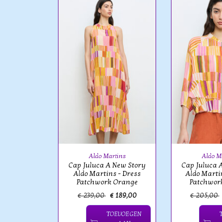
oman
cquard
al Pattern
k
Aldo Martins
Aldo M
Cap Juluca A New Story
Cap Juluca 
Aldo Martins - Dress
Aldo Martin
Patchwork Orange
Patchwor
€ 159,00
€ 239,00
€ 189,00
€ 205,00
OEVOEGEN
TOEVOEGEN