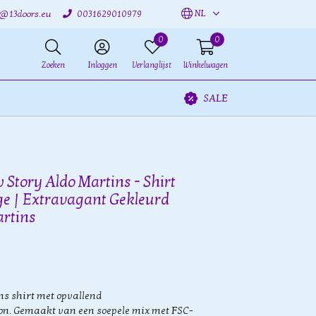
NL
o@13doors.eu
0031629010979
0
0
Zoeken
Inloggen
Verlanglijst
Winkelwagen
SALE
 Story Aldo Martins - Shirt
e | Extravagant Gekleurd
artins
ns shirt met opvallend
n. Gemaakt van een soepele mix met FSC-