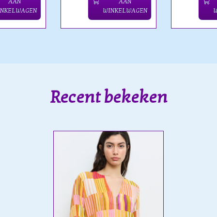
AAN
AAN
INKELWAGEN
WINKELWAGEN
Recent bekeken