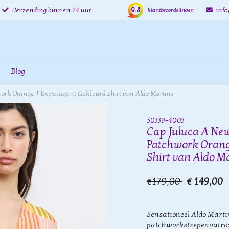
9.8
Verzending binnen 24 uur
inf
klantbeoordelingen
Blog
work Orange | Extravagant Gekleurd Shirt van Aldo Martins
50339-4003
Cap Juluca A New
Patchwork Orang
Shirt van Aldo M
€179,00
€ 149,00
Sensationeel Aldo Marti
patchworkstrepenpatroo