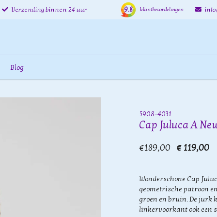
9.8
Verzending binnen 24 uur
inf
klantbeoordelingen
Blog
5908-4031
Cap Juluca A New
€189,00
€ 119,00
Wonderschone Cap Juluca
geometrische patroon en
groen en bruin. De jurk
linkervoorkant ook een 