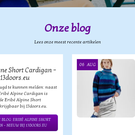
Onze blog
Lees onze meest recente artikelen
06
AUG
ine Short Cardigan –
 13doors.eu
eugd te kunnen melden: naast
Eribé Alpine Cardigan is
de Eribé Alpine Short
rijgbaar bij 13doors.eu.
 BLOG: ERIBÉ ALPINE SHORT
N – NIEUW BIJ 13DOORS.EU