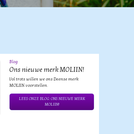
Blog
09
JUL
Ons nieuwe merk MOLIIN!
Vol trots willen we ons Deense merk
MOLIIN voorstellen.
LEES ONZE BLOG: ONS NIEUWE MERK
MOLIIN!