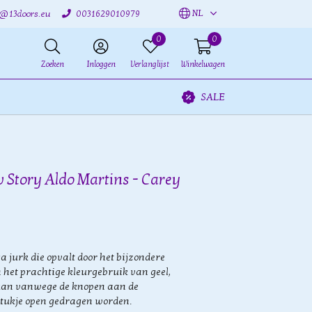
NL
o@13doors.eu
0031629010979
0
0
Zoeken
Inloggen
Verlanglijst
Winkelwagen
SALE
 Story Aldo Martins - Carey
 jurk die opvalt door het bijzondere
 het prachtige kleurgebruik van geel,
 kan vanwege de knopen aan de
stukje open gedragen worden.