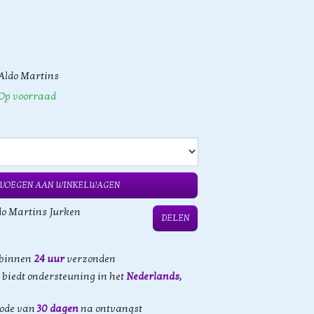
Aldo Martins
Op voorraad
VOEGEN AAN WINKELWAGEN
do Martins Jurken
DELEN
 binnen
24 uur
verzonden
biedt ondersteuning in het
Nederlands,
iode van
30 dagen
na ontvangst