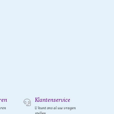
ren
Klantenservice
eren
U kunt ons al uw vragen
stellen