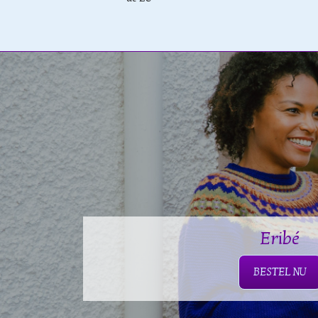
Eribé
BESTEL NU