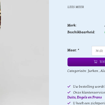
LEES MEER
Merk:
Beschikbaarheid:
Maat:
*
TOE
Categorieën:
Jurken
,
Al
Uw bestelling wordt
Onze klantenservice 
Duits, Engels en Frans
U heeft een zichtper