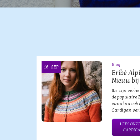
Blog
16
SEP
OOI
Eribé Alp
Nieuw bij
vische
We zijn verh
an?!
de populaire 
vanaf nu ook 
Cardigan verk
HE MERK
LEES ONZE
CARDIGA