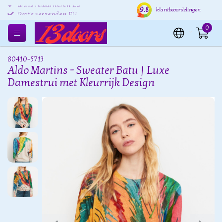
9.8
Gratis retourneren EU
Verzending binnen 24 uur
Grat
klantbeoordelingen
0
80410-5713
Aldo Martins - Sweater Batu | Luxe
Damestrui met Kleurrijk Design