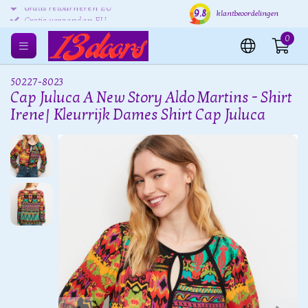
9.8
Gratis retourneren EU
Verzending binnen 24 uur
Grat
klantbeoordelingen
0
50227-8023
Cap Juluca A New Story Aldo Martins - Shirt
Irene| Kleurrijk Dames Shirt Cap Juluca