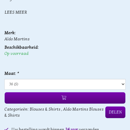
LEES MEER
Merk:
Aldo Martins
Beschikbaarheid:
Op voorraad
Maat:
*
Categorieën:
Blouses & Shirts
,
Aldo Martins Blouses
DELEN
& Shirts
Uw bestelling wordt binnen
24 uur
verzonden