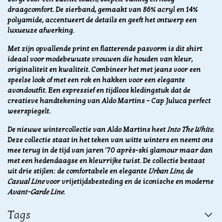
draagcomfort. De sierband, gemaakt van 86% acryl en 14%
polyamide, accentueert de details en geeft het ontwerp een
luxueuze afwerking.
Met zijn opvallende print en flatterende pasvorm is dit shirt
ideaal voor modebewuste vrouwen die houden van kleur,
originaliteit en kwaliteit. Combineer het met jeans voor een
speelse look of met een rok en hakken voor een elegante
avondoutfit. Een expressief en tijdloos kledingstuk dat de
creatieve handtekening van Aldo Martins – Cap Juluca perfect
weerspiegelt.
De nieuwe wintercollectie van Aldo Martins heet
Into The White
.
Deze collectie staat in het teken van witte winters en neemt ons
mee terug in de tijd van jaren '70 après-ski glamour maar dan
met een hedendaagse en kleurrijke twist. De collectie bestaat
uit drie stijlen: de comfortabele en elegante
Urban Line
, de
Casual Line
voor vrijetijdsbesteding en de iconische en moderne
Avant-Garde Line
.
Tags