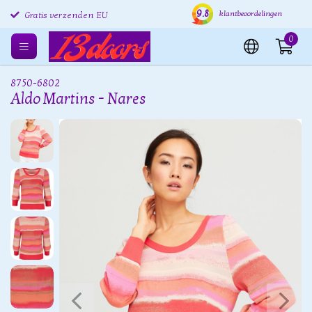
9.8
Gratis retourneren EU
Verzending binnen 24 uur
Grat
klantbeoordelingen
Gratis verzenden EU
0
8750-6802
Aldo Martins - Nares