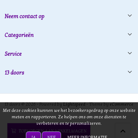
Neem contact op
Categorieën
Service
13 doors
13 doors © 2026 - Powered by
Lightspeed
- Theme by
eCommerce
Met deze cookies kunnen we het bezoekersgedrag op onze website
Pro
meten en rapporteren. Ze helpen ons om onze diensten te
verbeteren en te personaliseren.
TOEVOEGEN AAN WINKELWAGEN
JA
NEE
MEER INFORMATIE