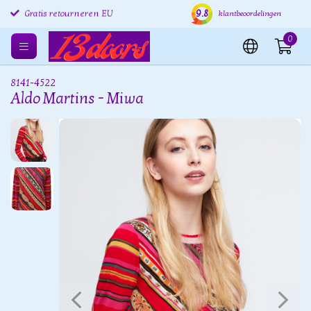
9.8
Gratis retourneren EU
Verzending binnen 24 uur
Grat
klantbeoordelingen
0
8141-4522
Aldo Martins - Miwa