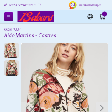
9.8
Gratis retourneren EU
Verzending binnen 24 uur
Grat
klantbeoordelingen
0
8826-7881
Aldo Martins - Castres