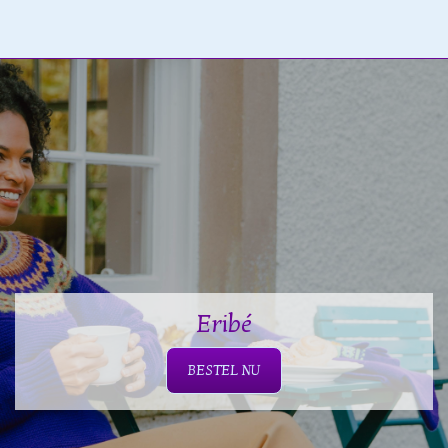
Eribé
BESTEL NU