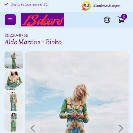
9.8
Gratis retourneren EU
Verzending binnen 24 uur
Grat
klantbeoordelingen
0
80220-8766
Aldo Martins - Bioko