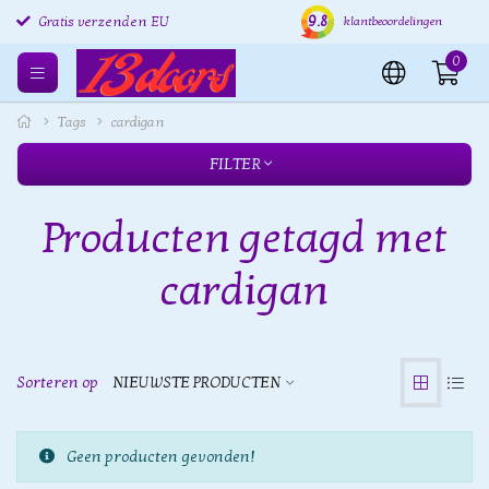
9.8
Gratis verzenden EU
Gratis retourneren EU
Verz
klantbeoordelingen
0
Tags
cardigan
FILTER
Producten getagd met
cardigan
Sorteren op
NIEUWSTE PRODUCTEN
Geen producten gevonden!